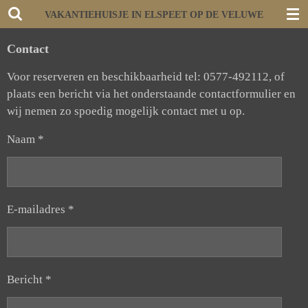
Ga
VAKANTIEHUISJE IN ELSPEET OP DE VELUWE
direct
Contact
naar
de
Voor reserveren en beschikbaarheid tel: 0577-492112
, of
hoofdinhoud
plaats een bericht via het onderstaande contactformulier en
wij nemen zo spoedig mogelijk contact met u op.
Naam *
E-mailadres *
Bericht *